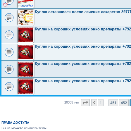
Куплю оставшиеся после лечение лекарство 8977
Куплю на хороших условиях онко препараты +792
Куплю на хороших условиях онко препараты +792
Куплю на хороших условиях онко препараты +792
Куплю на хороших условиях онко препараты +792
Страница
453
из
816
1
451
452
Пред.
20385 тем
…
ПРАВА ДОСТУПА
Вы
не можете
начинать темы