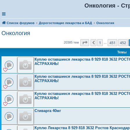
Онкология - Ст
Список форумов
Дорогостоящие лекарства и БАД
Онкология
Онкология
Страница
453
из
816
1
451
452
Пред.
20385 тем
…
Темы
Куплю оставшиеся лекарства 8 929 818 3632 Р
АСТРАХАНЬ!
Куплю оставшиеся лекарства 8 929 818 3632 Р
АСТРАХАНЬ!
Куплю оставшиеся лекарства 8 929 818 3632 Р
АСТРАХАНЬ!
Стиварга 40мг
Куплю Лекарства 8 929 818 3632 Ростов Краснода