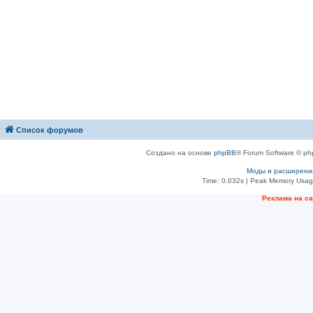
Список форумов
Создано на основе
phpBB
® Forum Software © ph
Моды и расширени
Time: 0.032s
| Peak Memory Usage
Рeклама на с