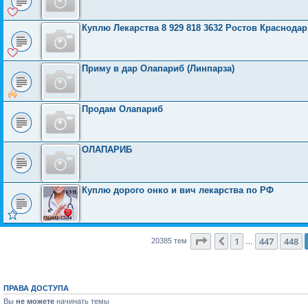
Куплю Лекарства 8 929 818 3632 Ростов Краснода
Приму в дар Олапариб (Линпарза)
Продам Олапариб
ОЛАПАРИБ
Куплю дорого онко и вич лекарства по РФ
Страница
449
из
816
1
447
448
Пред.
20385 тем
…
ПРАВА ДОСТУПА
Вы
не можете
начинать темы