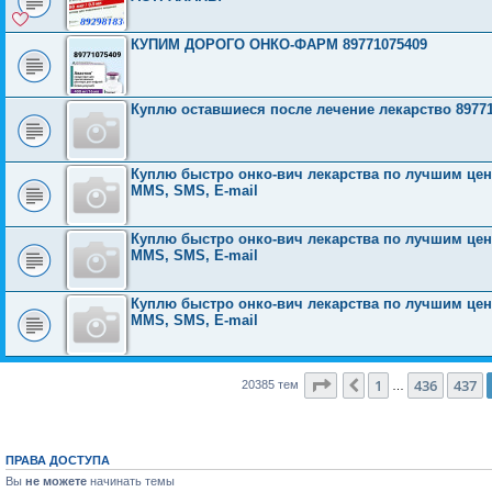
КУПИМ ДОРОГО ОНКО-ФАРМ 89771075409
Куплю оставшиеся после лечение лекарство 8977
Куплю быстро онко-вич лекарства по лучшим ценам
MMS, SMS, E-mail
Куплю быстро онко-вич лекарства по лучшим ценам
MMS, SMS, E-mail
Куплю быстро онко-вич лекарства по лучшим ценам
MMS, SMS, E-mail
Страница
438
из
816
1
436
437
Пред.
20385 тем
…
ПРАВА ДОСТУПА
Вы
не можете
начинать темы