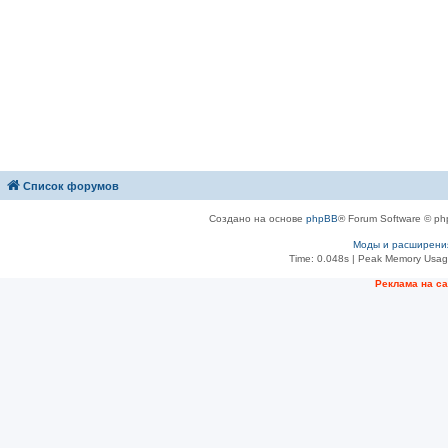
Список форумов
Создано на основе
phpBB
® Forum Software © ph
Моды и расширени
Time: 0.048s
| Peak Memory Usage
Рeклама на с