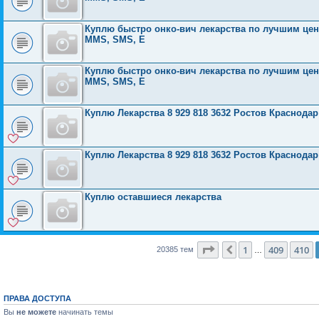
Куплю быстро онко-вич лекарства по лучшим ценам
MMS, SMS, E
Куплю быстро онко-вич лекарства по лучшим ценам
MMS, SMS, E
Куплю Лекарства 8 929 818 3632 Ростов Краснода
Куплю Лекарства 8 929 818 3632 Ростов Краснода
Куплю оставшиеся лекарства
Страница
411
из
816
1
409
410
Пред.
20385 тем
…
ПРАВА ДОСТУПА
Вы
не можете
начинать темы