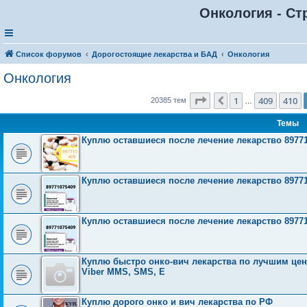
Онкология - Ст
Список форумов
Дорогостоящие лекарства и БАД
Онкология
Онкология
Страница
411
из
816
1
409
410
Пред.
20385 тем
…
Темы
Куплю оставшиеся после лечение лекарство 8977
Куплю оставшиеся после лечение лекарство 8977
Куплю оставшиеся после лечение лекарство 8977
Куплю быстро онко-вич лекарства по лучшим ценам
Viber MMS, SMS, E
Куплю дорого онко и вич лекарства по РФ