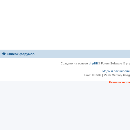
Список форумов
Создано на основе
phpBB
® Forum Software © ph
Моды и расширени
Time: 0.053s
| Peak Memory Usage
Рeклама на с