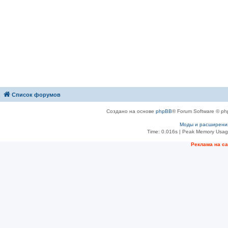
Список форумов
Создано на основе
phpBB
® Forum Software © ph
Моды и расширени
Time: 0.016s
| Peak Memory Usage
Рeклама на с