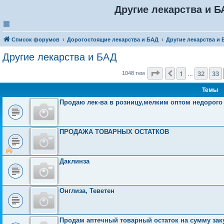
Другие лекарства и Б
Список форумов
Дорогостоящие лекарства и БАД
Другие лекарства и
Другие лекарства и БАД
Страница
34
из
42
1
32
33
Пред.
1048 тем
…
Темы
Продаю лек-ва в розницу,мелким оптом недорого
ПРОДАЖА ТОВАРНЫХ ОСТАТКОВ
Даклинза
Онглиза, Теветен
Продам аптечный товарный остаток на сумму закуп