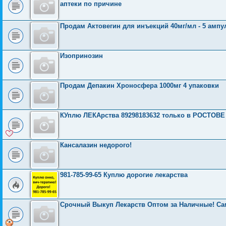
аптеки по причине
Продам Актовегин для инъекций 40мг/мл - 5 ампу
Изопринозин
Продам Депакин Хроносфера 1000мг 4 упаковки
КУплю ЛЕКАрства 89298183632 только в РОСТО
Кансалазин недорого!
981-785-99-65 Куплю дорогие лекарства
Срочный Выкуп Лекарств Оптом за Наличные! С