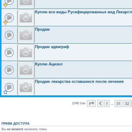
Куплю все виды Русифицированных мед Лекарств
Продам
Продам адваграф
Куплю Ацизол
Продаю лекарства оставшиеся после лечения
Страница
33
из
42
1
31
32
Пред.
1048 тем
…
ПРАВА ДОСТУПА
Вы
не можете
начинать темы