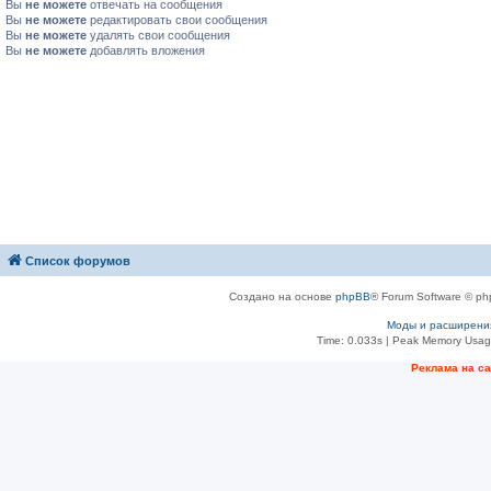
Вы
не можете
отвечать на сообщения
Вы
не можете
редактировать свои сообщения
Вы
не можете
удалять свои сообщения
Вы
не можете
добавлять вложения
Список форумов
Создано на основе
phpBB
® Forum Software © ph
Моды и расширени
Time: 0.033s
| Peak Memory Usage
Рeклама на с