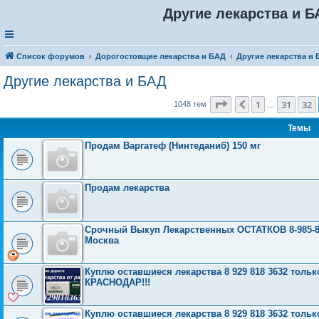
Другие лекарства и Б
Список форумов
Дорогостоящие лекарства и БАД
Другие лекарства и
Другие лекарства и БАД
Страница
33
из
42
1
31
32
Пред.
1048 тем
…
Темы
Продам Варгатеф (Нинтеданиб) 150 мг
Продам лекарства
Срочный Выкуп Лекарственных ОСТАТКОВ 8-985-
Москва
Куплю оставшиеся лекарства 8 929 818 3632 тол
КРАСНОДАР!!!
Куплю оставшиеся лекарства 8 929 818 3632 тол