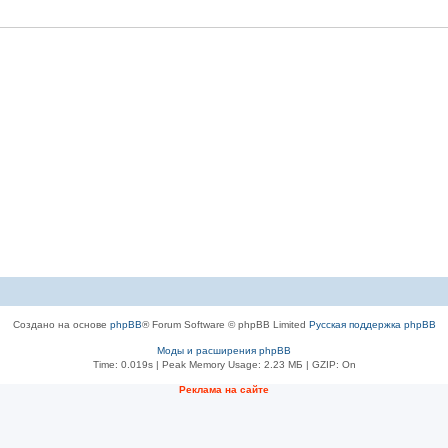
Создано на основе
phpBB
® Forum Software © phpBB Limited
Русская поддержка phpBB
Моды и расширения phpBB
Time: 0.019s
| Peak Memory Usage: 2.23 МБ | GZIP: On
Рeклама на сaйте