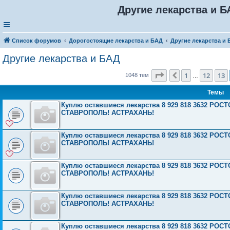
Другие лекарства и Б
Список форумов
Дорогостоящие лекарства и БАД
Другие лекарства и
Другие лекарства и БАД
Страница
14
из
42
1
12
13
Пред.
1048 тем
…
Темы
Куплю оставшиеся лекарства 8 929 818 3632 Р
СТАВРОПОЛЬ! АСТРАХАНЬ!
Куплю оставшиеся лекарства 8 929 818 3632 Р
СТАВРОПОЛЬ! АСТРАХАНЬ!
Куплю оставшиеся лекарства 8 929 818 3632 Р
СТАВРОПОЛЬ! АСТРАХАНЬ!
Куплю оставшиеся лекарства 8 929 818 3632 Р
СТАВРОПОЛЬ! АСТРАХАНЬ!
Куплю оставшиеся лекарства 8 929 818 3632 Р