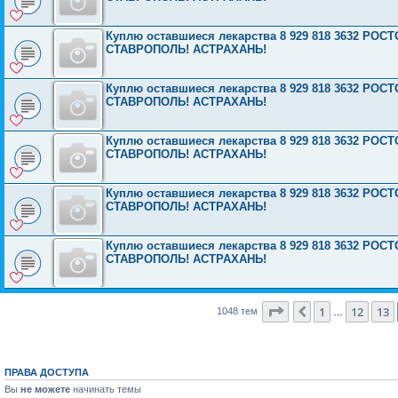
Куплю оставшиеся лекарства 8 929 818 3632 Р
СТАВРОПОЛЬ! АСТРАХАНЬ!
Куплю оставшиеся лекарства 8 929 818 3632 Р
СТАВРОПОЛЬ! АСТРАХАНЬ!
Куплю оставшиеся лекарства 8 929 818 3632 Р
СТАВРОПОЛЬ! АСТРАХАНЬ!
Куплю оставшиеся лекарства 8 929 818 3632 Р
СТАВРОПОЛЬ! АСТРАХАНЬ!
Куплю оставшиеся лекарства 8 929 818 3632 Р
СТАВРОПОЛЬ! АСТРАХАНЬ!
Страница
14
из
42
1
12
13
Пред.
1048 тем
…
ПРАВА ДОСТУПА
Вы
не можете
начинать темы