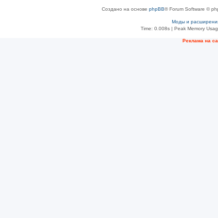
Создано на основе
phpBB
® Forum Software © ph
Моды и расширени
Time: 0.008s
| Peak Memory Usage
Рeклама на с