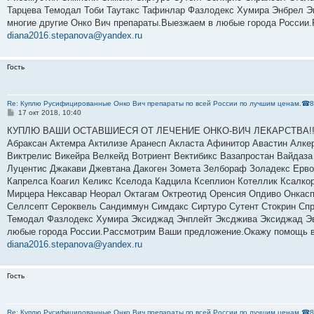
Тарцева Темодал Тоби Таутакс Тафинлар Фазлодекс Хумира Энбрел Э
многие другие Онко Вич препараты.Выезжаем в любые города России.
diana2016.stepanova@yandex.ru
Гость
Re: Куплю Русифицированные Онко Вич препараты по всей России по лучшим ценам.☎8
С
17 окт 2018, 10:40
о
о
КУПЛЮ ВАШИ ОСТАВШИЕСЯ ОТ ЛЕЧЕНИЕ ОНКО-ВИЧ ЛЕКАРСТВА!!! По в
б
Абраксан Актемра Актилизе Аранесп Акласта Афинитор Авастин Алк
щ
е
Виктрелис Викейра Велкейд Вотриент Вектибикс Вазапростан Вайдаза 
н
Луцентис Джакави Джевтана Дакоген Зомета Зелбораф Золадекс Ервой
и
е
Капрелса Коагил Келикс Кселода Кадцила Ксеплион Котеллик Ксалко
Мирцера Нексавар Неорал Октагам Октреотид Оренсия Опдиво Онкас
Селлсепт Сероквель Сандиммун Симдакс Сиртуро Сутент Стокрин Спра
Темодал Фазлодекс Хумира Эксиджад Энплейт Эксджива Эксиджад Эви
любые города России.Рассмотрим Ваши предложение.Окажу помощь в 
diana2016.stepanova@yandex.ru
Гость
Re: Куплю Русифицированные Онко Вич препараты по всей России по лучшим ценам.☎8