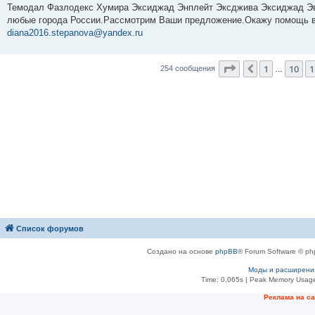
Темодал Фазлодекс Хумира Эксиджад Энплейт Эксджива Эксиджад Эви
любые города России.Рассмотрим Ваши предложение.Окажу помощь в 
diana2016.stepanova@yandex.ru
Страница
12
из
2
1
10
1
Пред.
254 сообщения
…
Список форумов
Создано на основе
phpBB
® Forum Software © ph
Моды и расширени
Time: 0.065s
| Peak Memory Usage
Рeклама на с