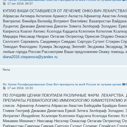
С
17 окт 2018, 06:57
о
о
КУПЛЮ ВАШИ ОСТАВШИЕСЯ ОТ ЛЕЧЕНИЕ ОНКО-ВИЧ ЛЕКАРСТВА!!! По в
б
Абраксан Актемра Актилизе Аранесп Акласта Афинитор Авастин Алк
щ
е
Виктрелис Викейра Велкейд Вотриент Вектибикс Вазапростан Вайдаза 
н
Луцентис Джакави Джевтана Дакоген Зомета Зелбораф Золадекс Ервой
и
е
Капрелса Коагил Келикс Кселода Кадцила Ксеплион Котеллик Ксалко
Мирцера Нексавар Неорал Октагам Октреотид Оренсия Опдиво Онкас
Селлсепт Сероквель Сандиммун Симдакс Сиртуро Сутент Стокрин Спра
Темодал Фазлодекс Хумира Эксиджад Энплейт Эксджива Эксиджад Эви
любые города России.Рассмотрим Ваши предложение.Окажу помощь в 
diana2016.stepanova@yandex.ru
Гость
Re: Куплю Русифицированные Онко Вич препараты по всей России по лучшим ценам.☎8
С
17 окт 2018, 10:33
о
о
ПО ЛУЧШИМ ЦЕНАМ ПОКУПАЕМ РАЗЛИЧНЫЕ ФАРМ. ЛЕКАРСТВА. 
б
ПРЕПАРАТЫ.РЕВМАТОЛОГИЮ ИММУНОЛОГИЮ ХИМИОТЕРАПИЮ И МНОГ
щ
е
список: Афинитор Алимпта Абраксан Авастин Бейодайм Брайдан Бинок
н
Гливек Гиотриф Джакави Джевтана Ервой Зитига Зелбораф Золадекс 
и
е
Интратект Йондейлис Ксалкори Ксеплион Кадсила Кселода Келикс Кс
Микамин Мекинист Нексавар Несклер Онкаспар Октагам Октреотид Оз
Рибомустин Симпони Симзия Сиртуро Сутент Солирис Спрайсел Стелар