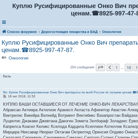
Куплю Русифицированные Онко Вич пре
ценам.☎8925-997-47-8
Список форумов
Дорогостоящие лекарства и БАД
Онкология
Куплю Русифицированные Онко Вич препараты
ценам.☎8925-997-47-87.
⇐
Онкология
Страница
12
из
2
1
10
1
Пред.
254 сообщения
…
Гость
Re: Куплю Русифицированные Онко Вич препараты по всей России по лучшим ценам.☎8
С
16 окт 2018, 11:52
о
о
КУПЛЮ ВАШИ ОСТАВШИЕСЯ ОТ ЛЕЧЕНИЕ ОНКО-ВИЧ ЛЕКАРСТВА!!! По в
б
Абраксан Актемра Актилизе Аранесп Акласта Афинитор Авастин Алк
щ
е
Виктрелис Викейра Велкейд Вотриент Вектибикс Вазапростан Вайдаза 
н
Луцентис Джакави Джевтана Дакоген Зомета Зелбораф Золадекс Ервой
и
е
Капрелса Коагил Келикс Кселода Кадцила Ксеплион Котеллик Ксалко
Мирцера Нексавар Неорал Октагам Октреотид Оренсия Опдиво Онкас
Селлсепт Сероквель Сандиммун Симдакс Сиртуро Сутент Стокрин Спра