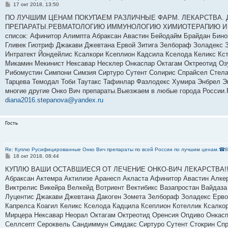
С
17 окт 2018, 13:50
о
о
ПО ЛУЧШИМ ЦЕНАМ ПОКУПАЕМ РАЗЛИЧНЫЕ ФАРМ. ЛЕКАРСТВА. 
б
ПРЕПАРАТЫ.РЕВМАТОЛОГИЮ ИММУНОЛОГИЮ ХИМИОТЕРАПИЮ И МНОГ
щ
е
список: Афинитор Алимпта Абраксан Авастин Бейодайм Брайдан Бинок
н
Гливек Гиотриф Джакави Джевтана Ервой Зитига Зелбораф Золадекс 
и
е
Интратект Йондейлис Ксалкори Ксеплион Кадсила Кселода Келикс Кс
Микамин Мекинист Нексавар Несклер Онкаспар Октагам Октреотид Оз
Рибомустин Симпони Симзия Сиртуро Сутент Солирис Спрайсел Стелар
Тарцева Темодал Тоби Таутакс Тафинлар Фазлодекс Хумира Энбрел Э
многие другие Онко Вич препараты.Выезжаем в любые города России.
diana2016.stepanova@yandex.ru
Гость
Re: Куплю Русифицированные Онко Вич препараты по всей России по лучшим ценам.☎8
С
18 окт 2018, 08:44
о
о
КУПЛЮ ВАШИ ОСТАВШИЕСЯ ОТ ЛЕЧЕНИЕ ОНКО-ВИЧ ЛЕКАРСТВА!!! По в
б
Абраксан Актемра Актилизе Аранесп Акласта Афинитор Авастин Алк
щ
е
Виктрелис Викейра Велкейд Вотриент Вектибикс Вазапростан Вайдаза 
н
Луцентис Джакави Джевтана Дакоген Зомета Зелбораф Золадекс Ервой
и
е
Капрелса Коагил Келикс Кселода Кадцила Ксеплион Котеллик Ксалко
Мирцера Нексавар Неорал Октагам Октреотид Оренсия Опдиво Онкас
Селлсепт Сероквель Сандиммун Симдакс Сиртуро Сутент Стокрин Спра