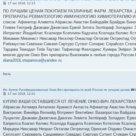
С
17 окт 2018, 12:13
о
о
ПО ЛУЧШИМ ЦЕНАМ ПОКУПАЕМ РАЗЛИЧНЫЕ ФАРМ. ЛЕКАРСТВА. 
б
ПРЕПАРАТЫ.РЕВМАТОЛОГИЮ ИММУНОЛОГИЮ ХИМИОТЕРАПИЮ И МНОГ
щ
е
список: Афинитор Алимпта Абраксан Авастин Бейодайм Брайдан Бинок
н
Гливек Гиотриф Джакави Джевтана Ервой Зитига Зелбораф Золадекс 
и
е
Интратект Йондейлис Ксалкори Ксеплион Кадсила Кселода Келикс Кс
Микамин Мекинист Нексавар Несклер Онкаспар Октагам Октреотид Оз
Рибомустин Симпони Симзия Сиртуро Сутент Солирис Спрайсел Стелар
Тарцева Темодал Тоби Таутакс Тафинлар Фазлодекс Хумира Энбрел Э
многие другие Онко Вич препараты.Выезжаем в любые города России.
diana2016.stepanova@yandex.ru
Гость
Re: Куплю Русифицированные Онко Вич препараты по всей России по лучшим ценам.☎8
С
17 окт 2018, 12:21
о
о
КУПЛЮ ВАШИ ОСТАВШИЕСЯ ОТ ЛЕЧЕНИЕ ОНКО-ВИЧ ЛЕКАРСТВА!!! По в
б
Абраксан Актемра Актилизе Аранесп Акласта Афинитор Авастин Алк
щ
е
Виктрелис Викейра Велкейд Вотриент Вектибикс Вазапростан Вайдаза 
н
Луцентис Джакави Джевтана Дакоген Зомета Зелбораф Золадекс Ервой
и
е
Капрелса Коагил Келикс Кселода Кадцила Ксеплион Котеллик Ксалко
Мирцера Нексавар Неорал Октагам Октреотид Оренсия Опдиво Онкас
Селлсепт Сероквель Сандиммун Симдакс Сиртуро Сутент Стокрин Спра