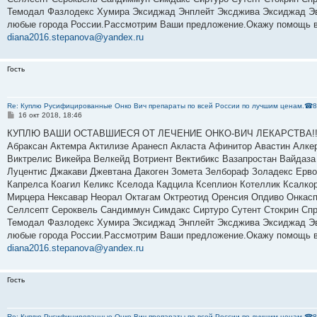
Темодал Фазлодекс Хумира Эксиджад Энплейт Эксджива Эксиджад Эви
любые города России.Рассмотрим Ваши предложение.Окажу помощь в 
diana2016.stepanova@yandex.ru
Гость
Re: Куплю Русифицированные Онко Вич препараты по всей России по лучшим ценам.☎8
С
16 окт 2018, 18:46
о
о
КУПЛЮ ВАШИ ОСТАВШИЕСЯ ОТ ЛЕЧЕНИЕ ОНКО-ВИЧ ЛЕКАРСТВА!!! По в
б
Абраксан Актемра Актилизе Аранесп Акласта Афинитор Авастин Алк
щ
е
Виктрелис Викейра Велкейд Вотриент Вектибикс Вазапростан Вайдаза 
н
Луцентис Джакави Джевтана Дакоген Зомета Зелбораф Золадекс Ервой
и
е
Капрелса Коагил Келикс Кселода Кадцила Ксеплион Котеллик Ксалко
Мирцера Нексавар Неорал Октагам Октреотид Оренсия Опдиво Онкас
Селлсепт Сероквель Сандиммун Симдакс Сиртуро Сутент Стокрин Спра
Темодал Фазлодекс Хумира Эксиджад Энплейт Эксджива Эксиджад Эви
любые города России.Рассмотрим Ваши предложение.Окажу помощь в 
diana2016.stepanova@yandex.ru
Гость
Re: Куплю Русифицированные Онко Вич препараты по всей России по лучшим ценам.☎8