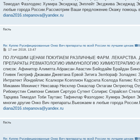
Темодал Фазлодекс Хумира Эксиджад Энплейт Эксджива Эксиджад Эви
любые города России.Рассмотрим Ваши предложение.Окажу помощь в 
diana2016.stepanova@yandex.ru
Гость
Re: Куплю Русифицированные Онко Вич препараты по всей России по лучшим ценам.☎8
С
17 окт 2018, 13:47
о
о
ПО ЛУЧШИМ ЦЕНАМ ПОКУПАЕМ РАЗЛИЧНЫЕ ФАРМ. ЛЕКАРСТВА. 
б
ПРЕПАРАТЫ.РЕВМАТОЛОГИЮ ИММУНОЛОГИЮ ХИМИОТЕРАПИЮ И МНОГ
щ
е
список: Афинитор Алимпта Абраксан Авастин Бейодайм Брайдан Бинок
н
Гливек Гиотриф Джакави Джевтана Ервой Зитига Зелбораф Золадекс 
и
е
Интратект Йондейлис Ксалкори Ксеплион Кадсила Кселода Келикс Кс
Микамин Мекинист Нексавар Несклер Онкаспар Октагам Октреотид Оз
Рибомустин Симпони Симзия Сиртуро Сутент Солирис Спрайсел Стелар
Тарцева Темодал Тоби Таутакс Тафинлар Фазлодекс Хумира Энбрел Э
многие другие Онко Вич препараты.Выезжаем в любые города России.
diana2016.stepanova@yandex.ru
Гость
Re: Куплю Русифицированные Онко Вич препараты по всей России по лучшим ценам.☎8