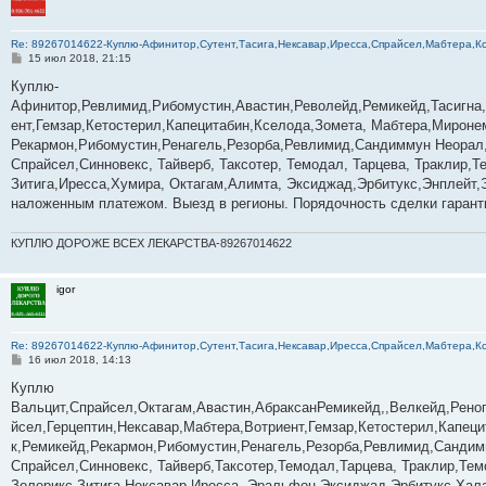
Re: 89267014622-­­­­­­­­­­­Куплю-Афинитор,Сутент,Тасига,Нексавар,Иресса,Спрайсел,Мабтер
С
15 июл 2018, 21:15
о
о
Куплю-
б
Афинитор,Ревлимид,Рибомустин,Авастин,Револейд,Ремикейд,Тасигна
щ
е
ент,Гемзар,Кетостерил,Капецитабин,Кселода,Зомета, Мабтера,Мироне
н
Рекармон,Рибомустин,Ренагель,Резорба,Ревлимид,Сандиммун Неорал,
и
е
Спрайсел,Синновекс, Тайверб, Таксотер, Темодал, Тарцева, Траклир,
Зитига,Иресса,Хумира, Октагам,Алимта, Эксиджад,Эрбитукс,Энплейт,
наложенным платежом. Выезд в регионы. Порядочность сделки гаранти
КУПЛЮ ДОРОЖЕ ВСЕХ ЛЕКАРСТВА-89267014622
igor
Re: 89267014622-­­­­­­­­­­­Куплю-Афинитор,Сутент,Тасига,Нексавар,Иресса,Спрайсел,Мабтер
С
16 июл 2018, 14:13
о
о
Куплю
б
Вальцит,Спрайсел,Октагам,Авастин,АбраксанРемикейд,,Велкейд,Рено
щ
е
йсел,Герцептин,Нексавар,Мабтера,Вотриент,Гемзар,Кетостерил,Капе
н
к,Ремикейд,Рекармон,Рибомустин,Ренагель,Резорба,Ревлимид,Сандимм
и
е
Спрайсел,Синновекс, Тайверб,Таксотер,Темодал,Тарцева, Траклир,Те
Золерикс,Зитига,Нексавар,Иресса, Эральфон,Эксиджад,Эрбитукс,Хал