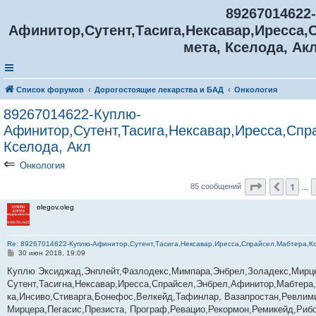
89267014622-­­­­­­
Афинитор,Сутент,Тасига,Нексавар,Иресса,
мета, Кселода, Акл
Список форумов
Дорогостоящие лекарства и БАД
Онкология
89267014622-­­­­­­­­­­­Куплю-
Афинитор,Сутент,Тасига,Нексавар,Иресса,Спр
Кселода, Акл
⇐
Онкология
Страница
8
1
Пред.
85 сообщений
…
olegov.oleg
Re: 89267014622-­­­­­­­­­­­Куплю-Афинитор,Сутент,Тасига,Нексавар,Иресса,Спрайсел,Мабтер
С
30 июн 2018, 19:09
о
о
Куплю Эксиджад,Энплейт,Фазлодекс,Мимпара,Энбрел,Золадекс,Мирц
б
Сутент,Тасигна,Нексавар,Иресса,Спрайсел,Энбрел,Афинитор,Мабтер
щ
е
ка,Инсиво,Стиварга,Бонефос,Велкейд,Тафинлар, Вазапростан,Ревлим
н
Мирцера,Пегасис,Презиста, Програф,Ревацио,Рекормон,Ремикейд,Риб
и