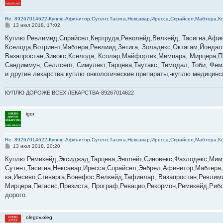
Re: 89267014622-­­­­­­­­­­­Куплю-Афинитор,Сутент,Тасига,Нексавар,Иресса,Спрайсел,Мабтер
С
13 июл 2018, 17:02
о
о
Куплю Ревлимид,Спрайсел,Кертруда,Револейд,Велкейд, Тасигна,Афин
б
Кселода,Вотриент,Мабтера,Ревлиид,Зетига, Золадекс,Октагам,Йондал
щ
е
Вазапростан,Зивокс,Кселода, Ксолар,Майфортик,Мимпара, Мирцера,Пр
н
Сандиммун, Селлсепт, Симулект,Тарцева,Таутакс, Темодал, Тоби, Фем
и
е
и другие лекарства куплю онкологические препараты,-куплю медицинс
КУПЛЮ ДОРОЖЕ ВСЕХ ЛЕКАРСТВА-89267014622
igor
Re: 89267014622-­­­­­­­­­­­Куплю-Афинитор,Сутент,Тасига,Нексавар,Иресса,Спрайсел,Мабтер
С
13 июл 2018, 20:20
о
о
Куплю Ремикейд,Эксиджад,Тарцева,Энплейт,Синовекс,Фазлодекс,Мим
б
Сутент,Тасигна,Нексавар,Иресса,Спрайсел,Энбрел,Афинитор,Мабтер
щ
е
ка,Инсиво,Стиварга,Бонефос,Велкейд,Тафинлар, Вазапростан,Ревлим
н
Мирцера,Пегасис,Презиста, Програф,Ревацио,Рекормон,Ремикейд,Риб
и
е
дорого.
olegov.oleg