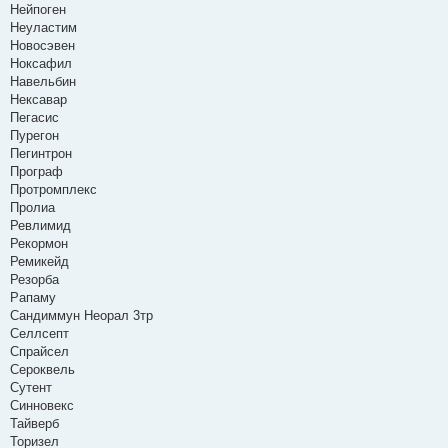
Нейпоген
Неуластим
Новосэвен
Ноксафил
Навельбин
Нексавар
Пегасис
Пурегон
Пегинтрон
Програф
Протромплекс
Пролиа
Ревлимид
Рекормон
Ремикейд
Резорба
Рапаму
Сандиммун Неорал 3тр
Селлсепт
Спрайсел
Сероквель
Сутент
Синновекс
Тайверб
Торизел