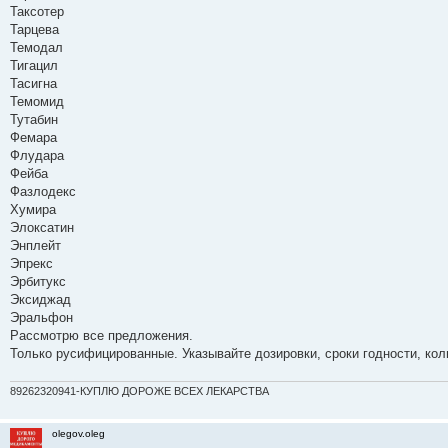
Таксотер
Тарцева
Темодал
Тигацил
Тасигна
Темомид
Тутабин
Фемара
Флудара
Фейба
Фазлодекс
Хумира
Элоксатин
Энплейт
Эпрекс
Эрбитукс
Эксиджад
Эральфон
Рассмотрю все предложения.
Только русифицированные. Указывайте дозировки, сроки годности, коли
89262320941-КУПЛЮ ДОРОЖЕ ВСЕХ ЛЕКАРСТВА
olegov.oleg