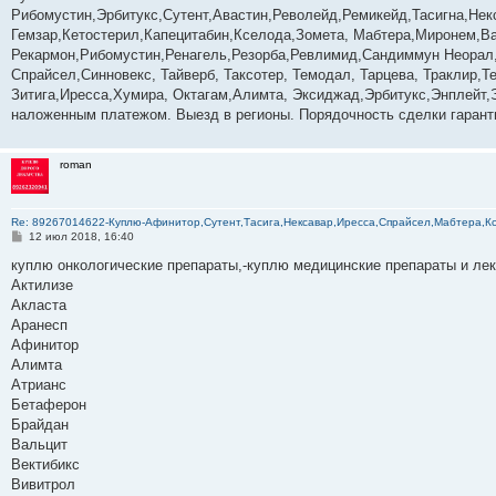
б
Рибомустин,Эрбитукс,Сутент,Авастин,Револейд,Ремикейд,Тасигна,Нек
щ
е
Гемзар,Кетостерил,Капецитабин,Кселода,Зомета, Мабтера,Миронем,Ва
н
Рекармон,Рибомустин,Ренагель,Резорба,Ревлимид,Сандиммун Неорал,
и
е
Спрайсел,Синновекс, Тайверб, Таксотер, Темодал, Тарцева, Траклир,
Зитига,Иресса,Хумира, Октагам,Алимта, Эксиджад,Эрбитукс,Энплейт,
наложенным платежом. Выезд в регионы. Порядочность сделки гаранти
roman
Re: 89267014622-­­­­­­­­­­­Куплю-Афинитор,Сутент,Тасига,Нексавар,Иресса,Спрайсел,Мабтер
С
12 июл 2018, 16:40
о
о
куплю онкологические препараты,-куплю медицинские препараты и ле
б
Актилизе
щ
е
Акласта
н
Аранесп
и
е
Афинитор
Алимта
Атрианс
Бетаферон
Брайдан
Вальцит
Вектибикс
Вивитрол