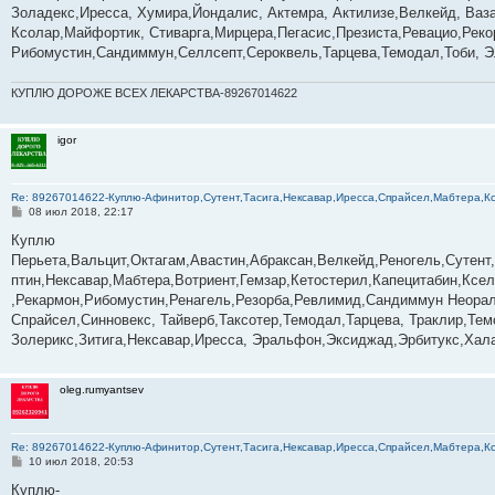
е
Золадекс,Иресса, Хумира,Йондалис, Актемра, Актилизе,Велкейд, Ваза
н
Ксолар,Майфортик, Стиварга,Мирцера,Пегасис,Презиста,Ревацио,Реко
и
е
Рибомустин,Сандиммун,Селлсепт,Сероквель,Тарцева,Темодал,Тоби, Э
КУПЛЮ ДОРОЖЕ ВСЕХ ЛЕКАРСТВА-89267014622
igor
Re: 89267014622-­­­­­­­­­­­Куплю-Афинитор,Сутент,Тасига,Нексавар,Иресса,Спрайсел,Мабтер
С
08 июл 2018, 22:17
о
о
Куплю
б
Перьета,Вальцит,Октагам,Авастин,Абраксан,Велкейд,Реногель,Сутент
щ
е
птин,Нексавар,Мабтера,Вотриент,Гемзар,Кетостерил,Капецитабин,Кс
н
,Рекармон,Рибомустин,Ренагель,Резорба,Ревлимид,Сандиммун Неорал,
и
е
Спрайсел,Синновекс, Тайверб,Таксотер,Темодал,Тарцева, Траклир,Те
Золерикс,Зитига,Нексавар,Иресса, Эральфон,Эксиджад,Эрбитукс,Хал
oleg.rumyantsev
Re: 89267014622-­­­­­­­­­­­Куплю-Афинитор,Сутент,Тасига,Нексавар,Иресса,Спрайсел,Мабтер
С
10 июл 2018, 20:53
о
о
Куплю-