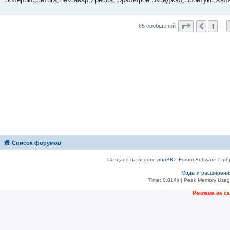
Страница
8
1
Пред.
85 сообщений
…
Список форумов
Создано на основе
phpBB
® Forum Software © ph
Моды и расширени
Time: 0.014s
| Peak Memory Usage
Рeклама на с