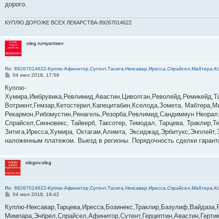
е
дорого.
КУПЛЮ ДОРОЖЕ ВСЕХ ЛЕКАРСТВА-89267014622
oleg.rumyantsev
Re: 89267014622-­­­­­­­­­­­Куплю-Афинитор,Сутент,Тасига,Нексавар,Иресса,Спрайсел,Мабтер
С
04 июл 2018, 17:59
о
о
Куплю-
б
Хумира,Имбрувика,Ревлимид,Авастин,Циволган,Револейд,Ремикейд,Та
щ
е
Вотриент,Гемзар,Кетостерил,Капецитабин,Кселода,Зомета, Мабтера,М
н
Рекармон,Рибомустин,Ренагель,Резорба,Ревлимид,Сандиммун Неорал,
и
е
Спрайсел,Синновекс, Тайверб, Таксотер, Темодал, Тарцева, Траклир,
Зитига,Иресса,Хумира, Октагам,Алимта, Эксиджад,Эрбитукс,Энплейт,
наложенным платежом. Выезд в регионы. Порядочность сделки гаранти
olegov.oleg
Re: 89267014622-­­­­­­­­­­­Куплю-Афинитор,Сутент,Тасига,Нексавар,Иресса,Спрайсел,Мабтер
С
04 июл 2018, 19:42
о
о
Куплю-Нексавар,Тарцева,Иресса,Бозинекс,Траклир,Базулиф,Вайдаза,
б
Мимпара,Энбрел,Спрайсел,Афинитор,Сутент,Герцептин,Авастин,Герти
щ