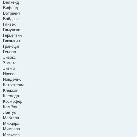
Велкейд
Вифенд
Вотриент
Вайдаза
Гливек
Гамунекс
Герцептин
Гикамтин
Граноцит
Гемзар
Зивокс
Зомета
Зитига
Иресса
Йонделис
Кетостерил
Клексан
Кселода
Космофер
КамРоу
Лантус
Мабтера
Мирцера
Мимпара
Микамин