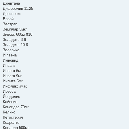
Джевтана
Диферелин 11.25
Дорипрекс
Ервой
Залтрап
Земплар 5мкг
Зивокс 600мг#10
Золадекс 3.6
Золадекс 10.8
Золерикс
И.г.вена
Имновид
Инванз
Инвега 6мг
Инвега 9мг
Инлита 5мг
Инфликсимаб
Иресса
Йонделис
Кабецин
Кансидас 70мг
Келикс
Кетостерил
Ксарелто
Кселода 500мг