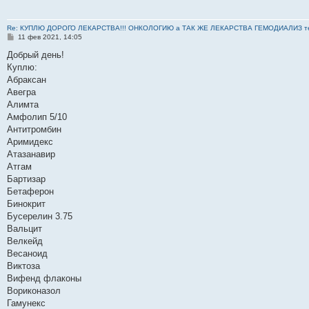
Re: КУПЛЮ ДОРОГО ЛЕКАРСТВА!!! ОНКОЛОГИЮ а ТАК ЖЕ ЛЕКАРСТВА ГЕМОДИАЛИЗ тел: 8
С
11 фев 2021, 14:05
о
о
Добрый день!
б
Куплю:
щ
е
Абраксан
н
Авегра
и
е
Алимта
Амфолип 5/10
Антитромбин
Аримидекс
Атазанавир
Атгам
Бартизар
Бетаферон
Бинокрит
Бусерелин 3.75
Вальцит
Велкейд
Весаноид
Виктоза
Вифенд флаконы
Вориконазол
Гамунекс