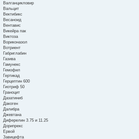
Валганцикловир
Вальцит
Вектибикс
Весаноид
Вентавис
Викейра пак
Виктоза
Вориконазол
Вотриент
Габриглабин
Газива
Гамунекс
Гемофил
Гертикад
Герцептин 600
Гиотриф 50
Граноцит
Дазатиниб
Дакоген
Далибра
Джевтана
Диферелин 3.75 и 11.25
Дорипрекс
Ервой
Завицефта