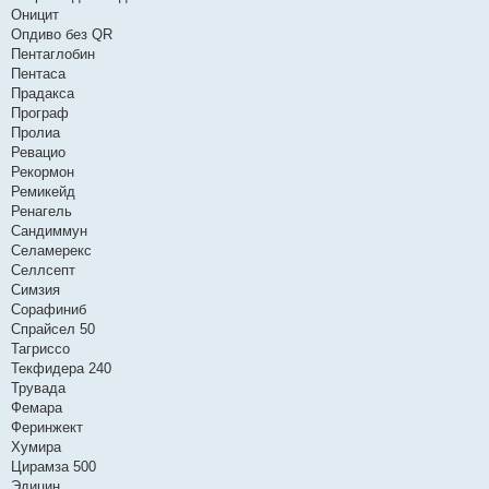
Оницит
Опдиво без QR
Пентаглобин
Пентаса
Прадакса
Програф
Пролиа
Ревацио
Рекормон
Ремикейд
Ренагель
Сандиммун
Селамерекс
Селлсепт
Симзия
Сорафиниб
Спрайсел 50
Тагриссо
Текфидера 240
Трувада
Фемара
Феринжект
Хумира
Цирамза 500
Эдицин