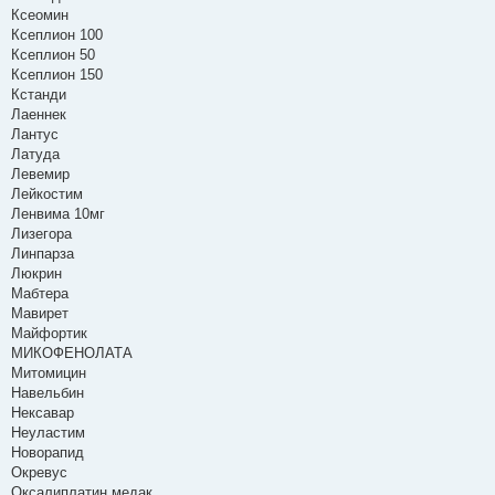
Ксеомин
Ксеплион 100
Ксеплион 50
Ксеплион 150
Кстанди
Лаеннек
Лантус
Латуда
Левемир
Лейкостим
Ленвима 10мг
Лизегора
Линпарза
Люкрин
Мабтера
Мавирет
Майфортик
МИКОФЕНОЛАТА
Митомицин
Навельбин
Нексавар
Неуластим
Новорапид
Окревус
Оксалиплатин медак