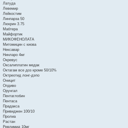
Латуда
Левемир
Лейкостим
Линпарза 50
Люкрин 3.75
Мабтера
Майфортик
МИКОФЕНОЛАТА
Митомицин с киова
Нексавар
Нинларо 4мг
Окревус
Оксалиплатин медак
Октагам все доз кроме 50/10%
Октреотид лонг-дэпо
Оницит
Опдиво
Орунгал
Пентаглобин
Пентаса
Прадакса
Привиджен 100/10
Пролиа
Растан
Ревлимид 10мг