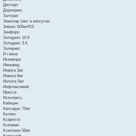
Диспорт
Дорипрекс
Залтрап
Земплар 1мкг в капсулах
Зивокс 600мг#10
Зинфоро
Золадекс 10.8
Золадекс 3.6
Золерикс
И.г.вена
Икземпра
Имновид
Инвега 3мг
Инвега 6мг
Инлита 5мг
Инфликсимаб
Иресса
Исентресс
Кабецин
Кансидас 70мг
Келикс
Ксарелто
Ксеомин
Ксеплион 50мг
Куросурф