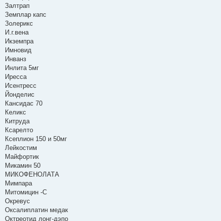
Залтрап
Земплар капс
Золерикс
И.г.вена
Икземпра
Имновид
Инванз
Инлита 5мг
Иресса
Исентресс
Йонделис
Кансидас 70
Келикс
Китруда
Ксарелто
Ксеплион 150 и 50мг
Лейкостим
Майфортик
Микамин 50
МИКОФЕНОЛАТА
Мимпара
Митомицин -С
Окревус
Оксалиплатин медак
Октреотид лонг-дэпо