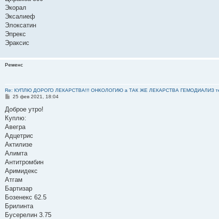
Экорал
Эксалиеф
Элоксатин
Эпрекс
Эраксис
Ременс
Re: КУПЛЮ ДОРОГО ЛЕКАРСТВА!!! ОНКОЛОГИЮ а ТАК ЖЕ ЛЕКАРСТВА ГЕМОДИАЛИЗ тел: 8
С
25 фев 2021, 18:04
о
о
Доброе утро!
б
Куплю:
щ
е
Авегра
н
Адцетрис
и
е
Актилизе
Алимта
Антитромбин
Аримидекс
Атгам
Бартизар
Бозенекс 62.5
Брилинта
Бусерелин 3.75