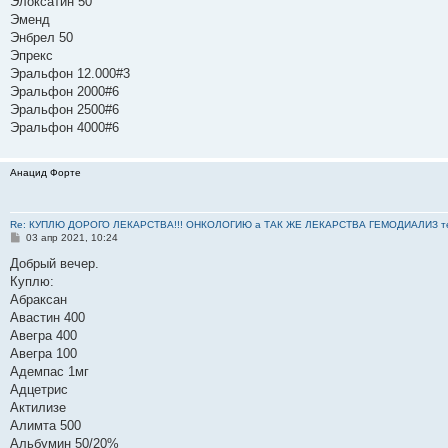
Элоксатин 50
Эменд
Энбрел 50
Эпрекс
Эральфон 12.000#3
Эральфон 2000#6
Эральфон 2500#6
Эральфон 4000#6
Анацид Форте
Re: КУПЛЮ ДОРОГО ЛЕКАРСТВА!!! ОНКОЛОГИЮ а ТАК ЖЕ ЛЕКАРСТВА ГЕМОДИАЛИЗ тел: 8
С
03 апр 2021, 10:24
о
о
Добрый вечер.
б
Куплю:
щ
е
Абраксан
н
Авастин 400
и
е
Авегра 400
Авегра 100
Адемпас 1мг
Адцетрис
Актилизе
Алимта 500
Альбумин 50/20%