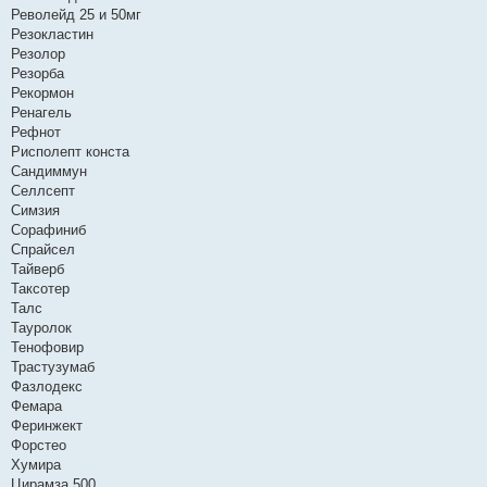
Револейд 25 и 50мг
Резокластин
Резолор
Резорба
Рекормон
Ренагель
Рефнот
Рисполепт конста
Сандиммун
Селлсепт
Симзия
Сорафиниб
Спрайсел
Тайверб
Таксотер
Талс
Тауролок
Тенофовир
Трастузумаб
Фазлодекс
Фемара
Феринжект
Форстео
Хумира
Цирамза 500