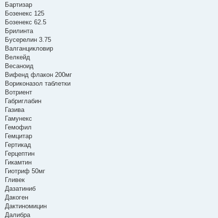
Бартизар
Бозенекс 125
Бозенекс 62.5
Брилинта
Бусерелин 3.75
Валганцикловир
Велкейд
Весаноид
Вифенд флакон 200мг
Вориконазол таблетки
Вотриент
Габриглабин
Газива
Гамунекс
Гемофил
Гемцитар
Гертикад
Герцептин
Гикамтин
Гиотриф 50мг
Гливек
Дазатиниб
Дакоген
Дактиномицин
Далибра