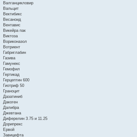
Валганцикловир
Вальцит
Вектибикс
Весаноид
Вентавис
Викейра пак
Виктоза
Вориконазол
Вотриент
Габриглабин
Газива
Гамунекс
Гемофил
Гертикад
Герцептин 600
Гиотриф 50
Граноцит
Дазатиниб
Дакоген
Далибра
Джевтана
Диферелин 3.75 и 11.25
Дорипрекс
Ервой
Завицефта