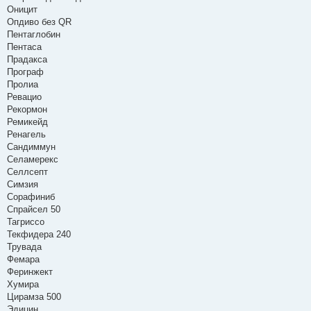
Оницит
Опдиво без QR
Пентаглобин
Пентаса
Прадакса
Програф
Пролиа
Ревацио
Рекормон
Ремикейд
Ренагель
Сандиммун
Селамерекс
Селлсепт
Симзия
Сорафиниб
Спрайсел 50
Тагриссо
Текфидера 240
Трувада
Фемара
Феринжект
Хумира
Цирамза 500
Эдицин