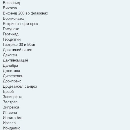
Весаноид
Виктоза
Вифенд 200 во флаконах
Вориконазол
Вотриент норм срок
Гамунекс
Гертикад
Герцептин
Гиотриф 30 и 50мг
Дазатиниб натив
Дакоген
Дактиномицин
Далибра
Джевтана
Диферелин
Дорипрекс
Доцетаксел сандоз
Ервой
Завицефта
Залтрап
Зипрекса
И.г.вена
Инлита 5мг
Иресса
Йонделис