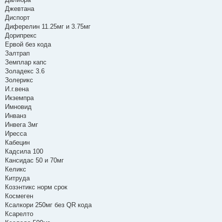
Джевтана
Диспорт
Диферелин 11.25мг и 3.75мг
Дорипрекс
Ервой без кода
Залтрап
Земплар капс
Золадекс 3.6
Золерикс
И.г.вена
Икземпра
Имновид
Инванз
Инвега 3мг
Иресса
Кабецин
Кадсила 100
Кансидас 50 и 70мг
Келикс
Китруда
Козэнтикс норм срок
Космеген
Ксалкори 250мг без QR кода
Ксарелто