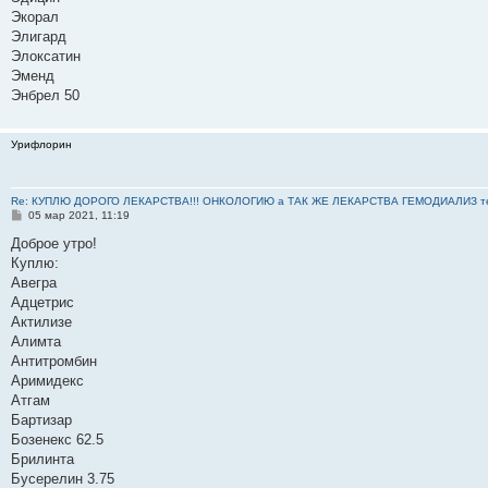
Экорал
Элигард
Элоксатин
Эменд
Энбрел 50
Урифлорин
Re: КУПЛЮ ДОРОГО ЛЕКАРСТВА!!! ОНКОЛОГИЮ а ТАК ЖЕ ЛЕКАРСТВА ГЕМОДИАЛИЗ тел: 8
С
05 мар 2021, 11:19
о
о
Доброе утро!
б
Куплю:
щ
е
Авегра
н
Адцетрис
и
е
Актилизе
Алимта
Антитромбин
Аримидекс
Атгам
Бартизар
Бозенекс 62.5
Брилинта
Бусерелин 3.75