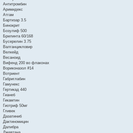
Антитромбин
Аримидекс
Атгам
Бартизар 3.5
Бинокрит
Бозулиф 500
Брилинта 60/168
Бусерелин 3.75
Валганцикловир
Велкейд
Весаноид
Вифенд 200 во флаконах
Вориконазол #14
Вотриент
Габриглабин
Гамунекс
Гертикад 440
Гианеб
Гикамтин
Гиотриф 50мг
Гливек
Дазатиниб
Дактиномицин
Далибра
Джевтана