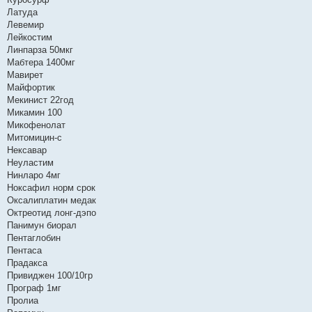
Латуда
Левемир
Лейкостим
Линпарза 50мкг
Мабтера 1400мг
Мавирет
Майфортик
Мекинист 22год
Микамин 100
Микофенолат
Митомицин-с
Нексавар
Неуластим
Нинларо 4мг
Ноксафил норм срок
Оксалиплатин медак
Октреотид лонг-дэпо
Панимун биорал
Пентаглобин
Пентаса
Прадакса
Привиджен 100/10гр
Програф 1мг
Пролиа