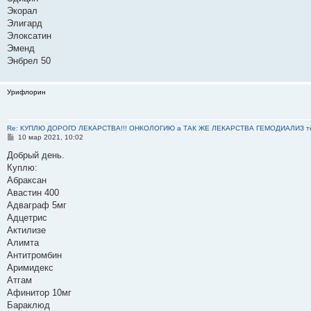
Экорал
Элигард
Элоксатин
Эменд
Энбрел 50
Урифлорин
Re: КУПЛЮ ДОРОГО ЛЕКАРСТВА!!! ОНКОЛОГИЮ а ТАК ЖЕ ЛЕКАРСТВА ГЕМОДИАЛИЗ тел: 8
С
10 мар 2021, 10:02
о
о
Добрый день.
б
Куплю:
щ
е
Абраксан
н
Авастин 400
и
е
Адваграф 5мг
Адцетрис
Актилизе
Алимта
Антитромбин
Аримидекс
Атгам
Афинитор 10мг
Бараклюд