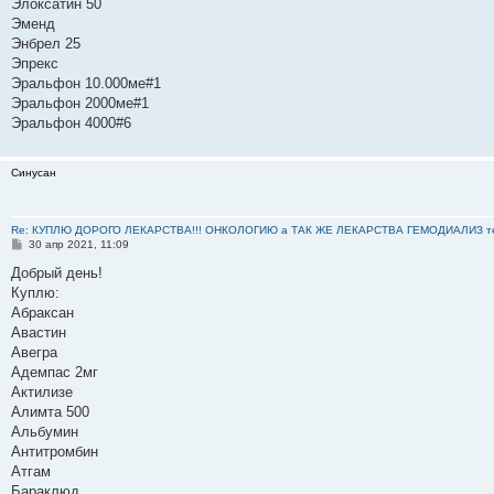
Элоксатин 50
Эменд
Энбрел 25
Эпрекс
Эральфон 10.000ме#1
Эральфон 2000ме#1
Эральфон 4000#6
Синусан
Re: КУПЛЮ ДОРОГО ЛЕКАРСТВА!!! ОНКОЛОГИЮ а ТАК ЖЕ ЛЕКАРСТВА ГЕМОДИАЛИЗ тел: 8
С
30 апр 2021, 11:09
о
о
Добрый день!
б
Куплю:
щ
е
Абраксан
н
Авастин
и
е
Авегра
Адемпас 2мг
Актилизе
Алимта 500
Альбумин
Антитромбин
Атгам
Бараклюд