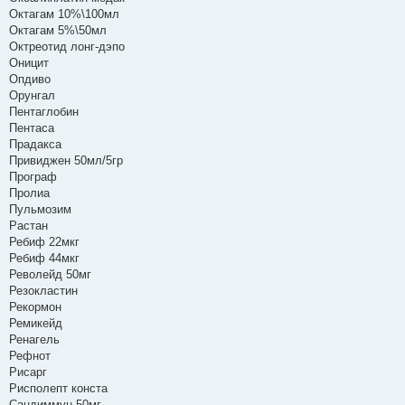
Октагам 10%\100мл
Октагам 5%\50мл
Октреотид лонг-дэпо
Оницит
Опдиво
Орунгал
Пентаглобин
Пентаса
Прадакса
Привиджен 50мл/5гр
Програф
Пролиа
Пульмозим
Растан
Ребиф 22мкг
Ребиф 44мкг
Револейд 50мг
Резокластин
Рекормон
Ремикейд
Ренагель
Рефнот
Рисарг
Рисполепт конста
Сандиммун 50мг