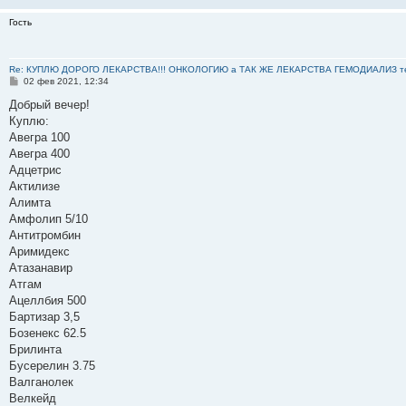
Гость
Re: КУПЛЮ ДОРОГО ЛЕКАРСТВА!!! ОНКОЛОГИЮ а ТАК ЖЕ ЛЕКАРСТВА ГЕМОДИАЛИЗ тел: 8
С
02 фев 2021, 12:34
о
о
Добрый вечер!
б
Куплю:
щ
е
Авегра 100
н
Авегра 400
и
е
Адцетрис
Актилизе
Алимта
Амфолип 5/10
Антитромбин
Аримидекс
Атазанавир
Атгам
Ацеллбия 500
Бартизар 3,5
Бозенекс 62.5
Брилинта
Бусерелин 3.75
Валганолек
Велкейд