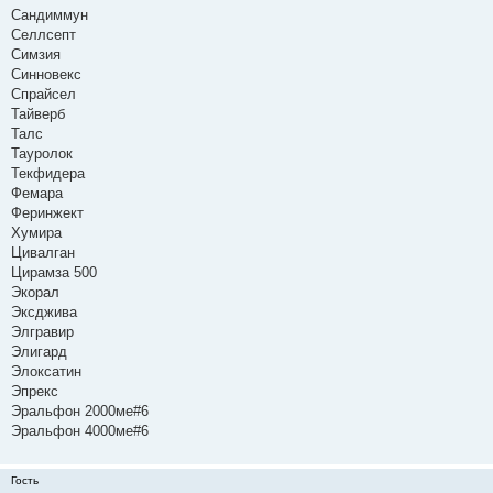
Сандиммун
Селлсепт
Симзия
Синновекс
Спрайсел
Тайверб
Талс
Тауролок
Текфидера
Фемара
Феринжект
Хумира
Цивалган
Цирамза 500
Экорал
Эксджива
Элгравир
Элигард
Элоксатин
Эпрекс
Эральфон 2000ме#6
Эральфон 4000ме#6
Гость