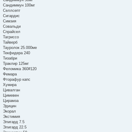
Сандиммун 100мг
Селлсепт
Сигардис
Симзия
Совальди
Спрайсел
Тагриссо
Тайверб
Тауролок 25.000ме
Текфидера 240
Тизабри
Траклир 125мг
Феломика 360#120
Фемара
Фторафур капс
Хумира
Цивалган
Цимевен
Цирамза
Эдицин
Экорал
Экстимия
Элигард 7.5
Элигард 22.5