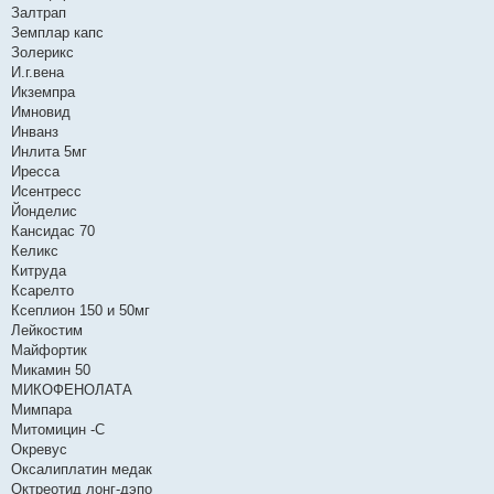
Залтрап
Земплар капс
Золерикс
И.г.вена
Икземпра
Имновид
Инванз
Инлита 5мг
Иресса
Исентресс
Йонделис
Кансидас 70
Келикс
Китруда
Ксарелто
Ксеплион 150 и 50мг
Лейкостим
Майфортик
Микамин 50
МИКОФЕНОЛАТА
Мимпара
Митомицин -С
Окревус
Оксалиплатин медак
Октреотид лонг-дэпо