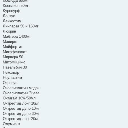
Кселода 500мг
Ксеплион 50мг
Куросурф
Лантус
Лейкостим
Линпарза 50 и 150мг
Люкрин
Мабтера 1400мг
Мавирет
Майфортик
Микофенолат
Мирцера 50
Митомицин-с
Навельбин 30
Нексавар
Неуластим
Окревус
Оксалиплатин медак
Оксалиплатин Эбеве
Октагам 10%/50мл
Октреотид лонг 10мг
Октреотид дэпо 10мг
Октреотид дэпо 30мг
Октреотид лонг 20мг
Олумиант