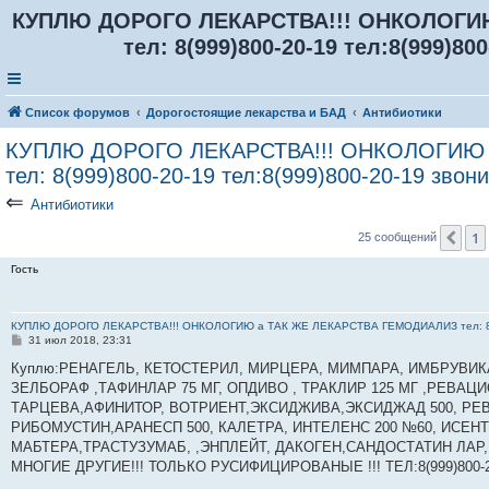
КУПЛЮ ДОРОГО ЛЕКАРСТВА!!! ОНКОЛОГИ
тел: 8(999)800-20-19 тел:8(999)80
Список форумов
Дорогостоящие лекарства и БАД
Антибиотики
КУПЛЮ ДОРОГО ЛЕКАРСТВА!!! ОНКОЛОГИЮ 
тел: 8(999)800-20-19 тел:8(999)800-20-19 звони
⇐
Антибиотики
1
Пр
25 сообщений
Гость
КУПЛЮ ДОРОГО ЛЕКАРСТВА!!! ОНКОЛОГИЮ а ТАК ЖЕ ЛЕКАРСТВА ГЕМОДИАЛИЗ тел: 8(999
С
31 июл 2018, 23:31
о
о
Куплю:РЕНАГЕЛЬ, КЕТОСТЕРИЛ, МИРЦЕРА, МИМПАРА, ИМБРУВИКА 
б
ЗЕЛБОРАФ ,ТАФИНЛАР 75 МГ, ОПДИВО , ТРАКЛИР 125 МГ ,РЕВАЦИ
щ
е
ТАРЦЕВА,АФИНИТОР, ВОТРИЕНТ,ЭКСИДЖИВА,ЭКСИДЖАД 500, РЕВ
н
РИБОМУСТИН,АРАНЕСП 500, КАЛЕТРА, ИНТЕЛЕНС 200 №60, ИСЕН
и
е
МАБТЕРА,ТРАСТУЗУМАБ, ,ЭНПЛЕЙТ, ДАКОГЕН,САНДОСТАТИН ЛАР,
МНОГИЕ ДРУГИЕ!!! ТОЛЬКО РУСИФИЦИРОВАНЫЕ !!! ТЕЛ:8(999)800-2