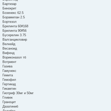
Бартизар
Бинокрит
Бозенекс 62.5
Борамилан 2.5
Бортезол
Брилинта 60#168
Брилинта 90#56
Бусерелин 3.75
Валганцикловир
Велкейд
Весаноид
Вифенд
Вориконазол тб
Вотриент
Газива
Гамунекс
Гемита
Гемофил
Гертикад
Гикамтин
Гиотриф 30мг и 50мг
Гливек
Граноцит
Дазатиниб
Далибра