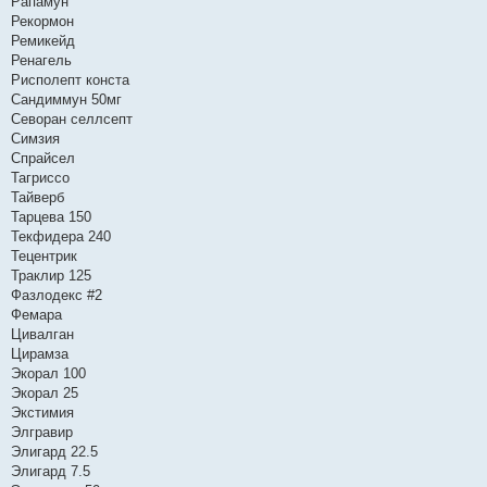
Рапамун
Рекормон
Ремикейд
Ренагель
Рисполепт конста
Сандиммун 50мг
Севоран селлсепт
Симзия
Спрайсел
Тагриссо
Тайверб
Тарцева 150
Текфидера 240
Тецентрик
Траклир 125
Фазлодекс #2
Фемара
Цивалган
Цирамза
Экорал 100
Экорал 25
Экстимия
Элгравир
Элигард 22.5
Элигард 7.5