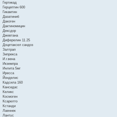
Гертикад
Герцептин 600
Гикамтин
Дазатиниб
Дакоген
Дактиномицин
Дексдор
Джевтана
Диферелин 11.25
Доцетаксел сандоз
Залтрап
Зипрекса
И.г.вена
Икземпра
Инлита 5мг
Иресса
Йонделис
Кадсила 160
Кансидас
Келикс
Космоген
Ксарелто
Кстанди
Лаеннек
Лантус