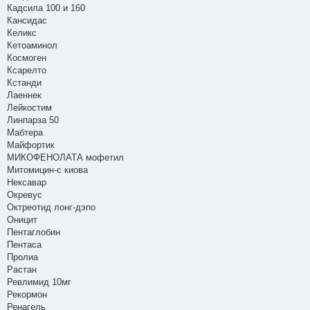
Кадсила 100 и 160
Кансидас
Келикс
Кетоаминол
Космоген
Ксарелто
Кстанди
Лаеннек
Лейкостим
Линпарза 50
Мабтера
Майфортик
МИКОФЕНОЛАТА мофетил
Митомицин-с киова
Нексавар
Окревус
Октреотид лонг-дэпо
Оницит
Пентаглобин
Пентаса
Пролиа
Растан
Ревлимид 10мг
Рекормон
Ренагель