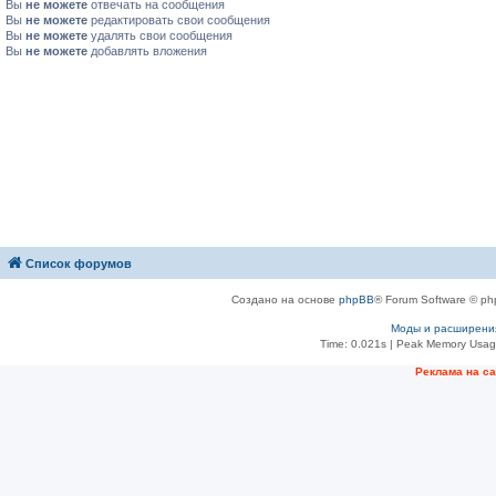
Вы
не можете
отвечать на сообщения
Вы
не можете
редактировать свои сообщения
Вы
не можете
удалять свои сообщения
Вы
не можете
добавлять вложения
Список форумов
Создано на основе
phpBB
® Forum Software © ph
Моды и расширени
Time: 0.021s
| Peak Memory Usage
Рeклама на с