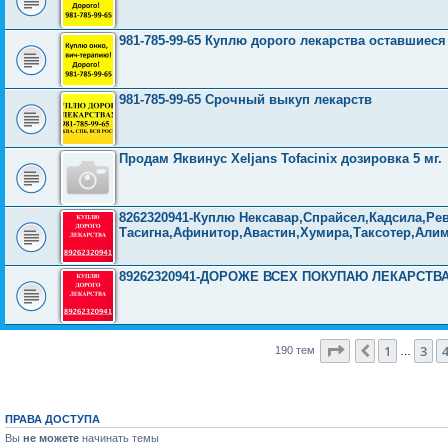
981-785-99-65 Куплю дорого лекарства оставшиеся
981-785-99-65 Срочный выкуп лекарств
Продам Яквинус Xeljans Tofacinix дозировка 5 мг.
8262320941-Куплю Нексавар,Спрайсел,Кадсила,Рев
Тасигна,Афинитор,Авастин,Хумира,Таксотер,Али
89262320941-ДОРОЖЕ ВСЕХ ПОКУПАЮ ЛЕКАРСТВ
Страница
5
из
1
3
Пред.
190 тем
…
ПРАВА ДОСТУПА
Вы
не можете
начинать темы