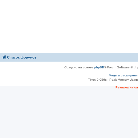
Список форумов
Создано на основе
phpBB
® Forum Software © ph
Моды и расширени
Time: 0.056s
| Peak Memory Usage
Рeклама на с