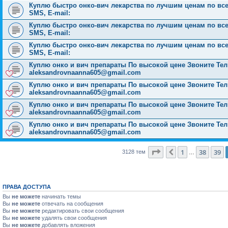
Куплю быстро онко-вич лекарства по лучшим ценам по всей 
SMS, E-mail:
Куплю быстро онко-вич лекарства по лучшим ценам по всей 
SMS, E-mail:
Куплю быстро онко-вич лекарства по лучшим ценам по всей 
SMS, E-mail:
Куплю онко и вич препараты По высокой цене Звоните Тел: 
aleksandrovnaanna605@gmail.com
Куплю онко и вич препараты По высокой цене Звоните Тел: 
aleksandrovnaanna605@gmail.com
Куплю онко и вич препараты По высокой цене Звоните Тел: 
aleksandrovnaanna605@gmail.com
Куплю онко и вич препараты По высокой цене Звоните Тел: 
aleksandrovnaanna605@gmail.com
Страница
40
из
126
1
38
39
Пред.
3128 тем
…
ПРАВА ДОСТУПА
Вы
не можете
начинать темы
Вы
не можете
отвечать на сообщения
Вы
не можете
редактировать свои сообщения
Вы
не можете
удалять свои сообщения
Вы
не можете
добавлять вложения