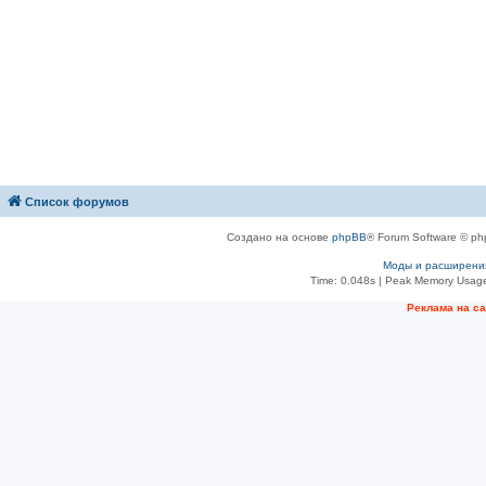
Список форумов
Создано на основе
phpBB
® Forum Software © ph
Моды и расширени
Time: 0.048s
| Peak Memory Usage
Рeклама на с