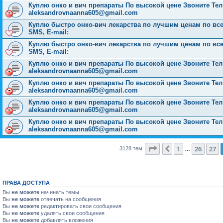
Куплю онко и вич препараты По высокой цене Звоните Тел: 
aleksandrovnaanna605@gmail.com
Куплю быстро онко-вич лекарства по лучшим ценам по всей 
SMS, E-mail:
Куплю быстро онко-вич лекарства по лучшим ценам по всей 
SMS, E-mail:
Куплю онко и вич препараты По высокой цене Звоните Тел: 
aleksandrovnaanna605@gmail.com
Куплю онко и вич препараты По высокой цене Звоните Тел: 
aleksandrovnaanna605@gmail.com
Куплю онко и вич препараты По высокой цене Звоните Тел: 
aleksandrovnaanna605@gmail.com
Куплю онко и вич препараты По высокой цене Звоните Тел: 
aleksandrovnaanna605@gmail.com
Страница
28
из
126
1
26
27
Пред.
3128 тем
…
ПРАВА ДОСТУПА
Вы
не можете
начинать темы
Вы
не можете
отвечать на сообщения
Вы
не можете
редактировать свои сообщения
Вы
не можете
удалять свои сообщения
Вы
не можете
добавлять вложения