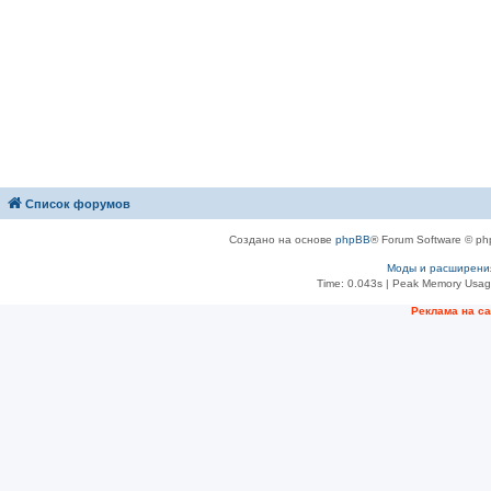
Список форумов
Создано на основе
phpBB
® Forum Software © ph
Моды и расширени
Time: 0.043s
| Peak Memory Usage
Рeклама на с