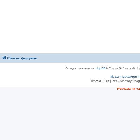
Список форумов
Создано на основе
phpBB
® Forum Software © ph
Моды и расширени
Time: 0.024s
| Peak Memory Usage
Рeклама на с