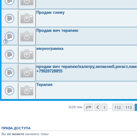
Продам схему
Продам вич терапию
имунограмма
продам вич терапию!калетру,зилакомб,регаст,лам
+79028728855
Терапия
Страница
114
из
126
1
112
113
Пред.
3128 тем
…
ПРАВА ДОСТУПА
Вы
не можете
начинать темы