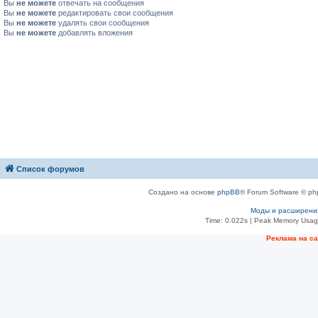
Вы
не можете
отвечать на сообщения
Вы
не можете
редактировать свои сообщения
Вы
не можете
удалять свои сообщения
Вы
не можете
добавлять вложения
Список форумов
Создано на основе
phpBB
® Forum Software © ph
Моды и расширени
Time: 0.022s
| Peak Memory Usage
Рeклама на с