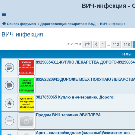
ВИЧ-инфекция - С
Список форумов
Дорогостоящие лекарства и БАД
ВИЧ-инфекция
ВИЧ-инфекция
Страница
114
из
126
1
112
113
Пред.
3128 тем
…
Темы
89296654311-КУПЛЮ ЛЕКАРСТВА ДОРОГО-89296654311-
89262320941-ДОРОЖЕ ВСЕХ ПОКУПАЮ ЛЕКАРСТВ
9817859965 Куплю вич-терапию. Дорого!
Продам ВИЧ терапию ЭВИПЛЕРА
Арвт - калетра/зидолам(зилакомб)/азимитем нск