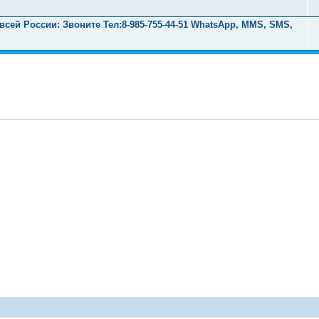
ей России: Звоните Тел:‪8-985-755-44-51 WhatsApp, MMS, SMS,