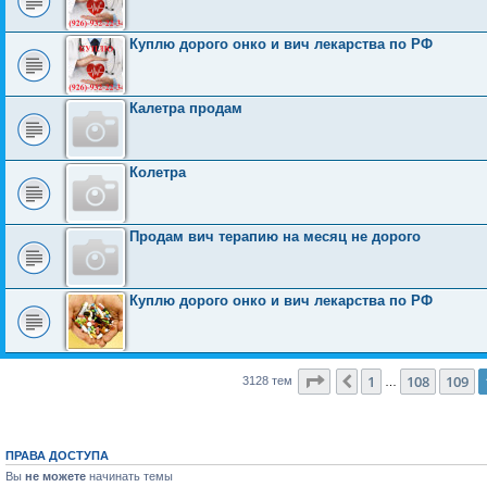
Куплю дорого онко и вич лекарства по РФ
Калетра продам
Колетра
Продам вич терапию на месяц не дорого
Куплю дорого онко и вич лекарства по РФ
Страница
110
из
126
1
108
109
Пред.
3128 тем
…
ПРАВА ДОСТУПА
Вы
не можете
начинать темы