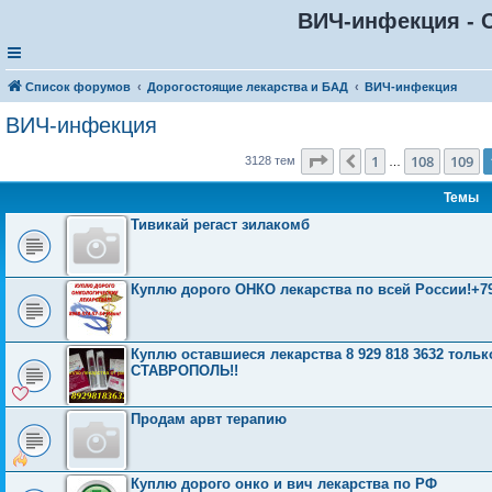
ВИЧ-инфекция - С
Список форумов
Дорогостоящие лекарства и БАД
ВИЧ-инфекция
ВИЧ-инфекция
Страница
110
из
126
1
108
109
Пред.
3128 тем
…
Темы
Тивикай регаст зилакомб
Куплю дорого ОНКО лекарства по всей России!+7
Куплю оставшиеся лекарства 8 929 818 3632 то
СТАВРОПОЛЬ!!
Продам арвт терапию
Куплю дорого онко и вич лекарства по РФ