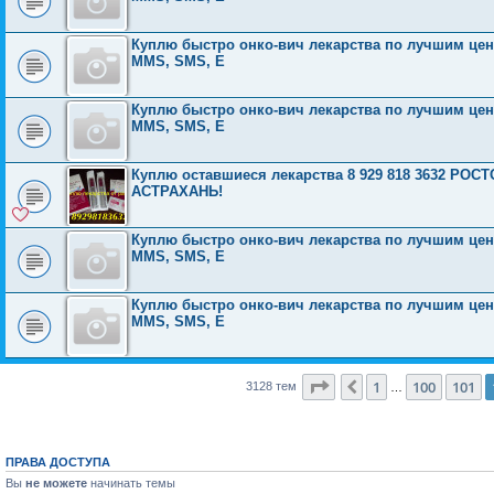
Куплю быстро онко-вич лекарства по лучшим ценам
MMS, SMS, E
Куплю быстро онко-вич лекарства по лучшим ценам
MMS, SMS, E
Куплю оставшиеся лекарства 8 929 818 3632 Р
АСТРАХАНЬ!
Куплю быстро онко-вич лекарства по лучшим ценам
MMS, SMS, E
Куплю быстро онко-вич лекарства по лучшим ценам
MMS, SMS, E
Страница
102
из
126
1
100
101
Пред.
3128 тем
…
ПРАВА ДОСТУПА
Вы
не можете
начинать темы