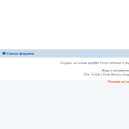
Список форумов
Создано на основе
phpBB
® Forum Software © ph
Моды и расширени
Time: 0.043s
| Peak Memory Usage
Рeклама на с