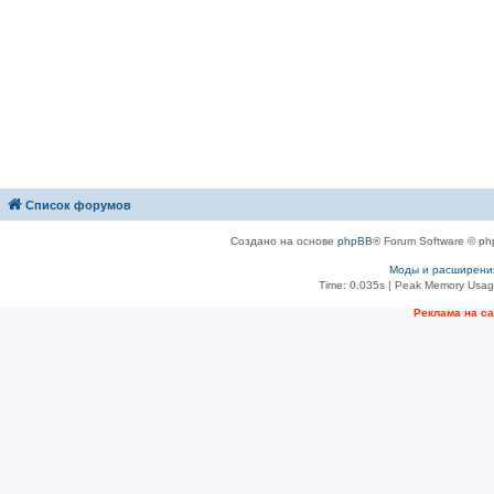
Список форумов
Создано на основе
phpBB
® Forum Software © ph
Моды и расширени
Time: 0.035s
| Peak Memory Usage
Рeклама на с