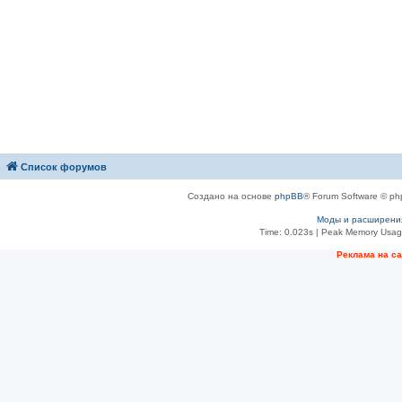
Список форумов
Создано на основе
phpBB
® Forum Software © ph
Моды и расширени
Time: 0.023s
| Peak Memory Usage
Рeклама на с