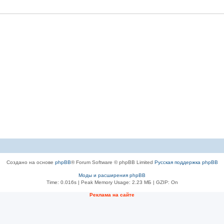
Создано на основе
phpBB
® Forum Software © phpBB Limited
Русская поддержка phpBB
Моды и расширения phpBB
Time: 0.016s
| Peak Memory Usage: 2.23 МБ | GZIP: On
Рeклама на сaйте