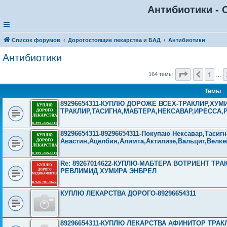
Антибиотики - 
Список форумов
Дорогостоящие лекарства и БАД
Антибиотики
Антибиотики
Страница
7
1
Пред.
164 темы
…
Темы
89296654311-КУПЛЮ ДОРОЖЕ ВСЕХ-ТРАКЛИР,ХУ
ТРАКЛИР,ТАСИГНА,МАБТЕРА,НЕКСАВАР,ИРЕССА,
89296654311-89296654311-Покупаю Нексавар,Тасигн
Авастин,Ацелбия,Алимта,Актилизе,Вальцит,Велке
Re: 89267014622-КУПЛЮ-МАБТЕРА ВОТРИЕНТ ТР
РЕВЛИМИД ХУМИРА ЭНБРЕЛ
КУПЛЮ ЛЕКАРСТВА ДОРОГО-89296654311
89296654311-КУПЛЮ ЛЕКАРСТВА АФИНИТОР ТРАК