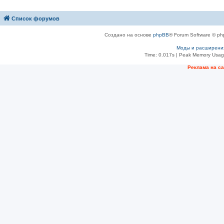
Список форумов
Создано на основе
phpBB
® Forum Software © ph
Моды и расширени
Time: 0.017s
| Peak Memory Usage
Рeклама на с