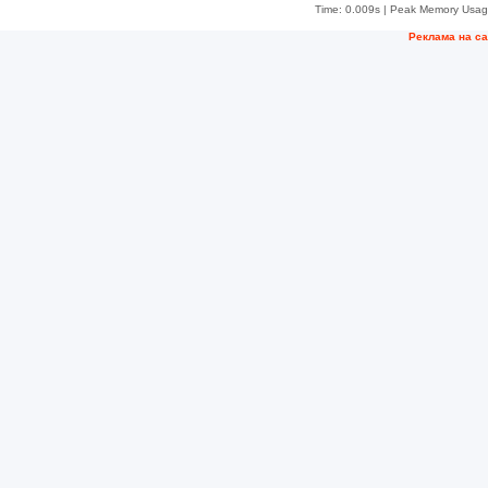
Time: 0.009s
| Peak Memory Usage
Рeклама на с